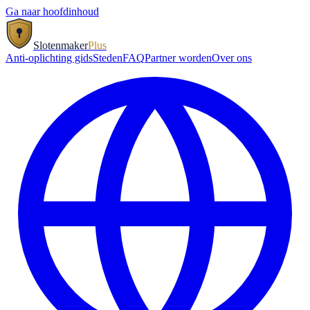
Ga naar hoofdinhoud
Slotenmaker
Plus
Anti-oplichting gids
Steden
FAQ
Partner worden
Over ons