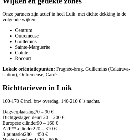
Wijken en gedekte zones
Onze partners zijn actief in heel Luik, met dichte dekking in de
volgende wijken:
Centrum
Outremeuse
Guillemins
Sainte-Marguerite
Cointe
Rocourt
Lokale oriëntatiepunten:
Fragnée-brug, Guillemins (Calatrava-
station), Outremeuse, Carré.
Richttarieven in Luik
100-170 € incl. btw overdag, 140-210 € 's nachts.
Dagverplaatsing
70 – 90 €
Dichtgeslagen deur
120 – 200 €
Europese cilinder
90 – 160 €
A2P**-cilinder
220 – 310 €
3-puntsslot
280 – 450 €
Nacht / weekend
+30 – 50 %