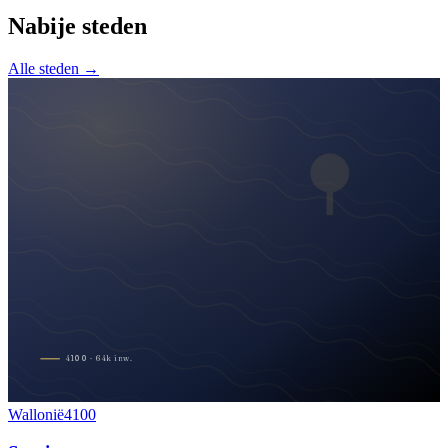
Nabije steden
Alle steden →
4100
·
64
k
inw.
Wallonië
4100